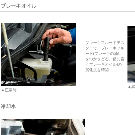
ブレーキオイル
ブレーキフルードテス
ターで、ブレーキフル
ード(ブレーキの油圧
をつかさどる、俗に言
うブレーキオイル)の
劣化度を確認
▲
▲正常時
冷却水