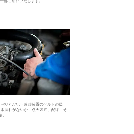
、一部ご紹介いたします。
トやパワステ･冷却装置のベルトの緩
却水漏れがないか、点火装置、配線、そ
検。