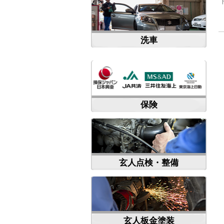
洗車
保険
玄人点検・整備
玄人板金塗装