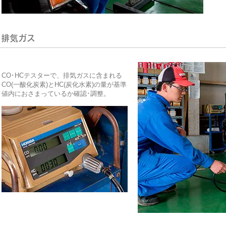
排気ガス
CO･HCテスターで、排気ガスに含まれる
CO(一酸化炭素)とHC(炭化水素)の量が基準
値内におさまっているか確認･調整。